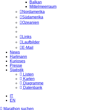
Balkan
Mittelmeerraum
Nordamerika
Südamerika
Ozeanien
Links
Laufbilder
E-Mail
News
Hartmann
Kurioses
Presse
Statistik
Listen
Karten
Diagramme
Datenbank
IT
EN
Marathon suchen