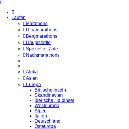
Laufen
Marathons
Ultramarathons
Bergmarathons
Hauptstädte
Spezielle Läufe
Nachtmarathons
Afrika
Asien
Europa
Britische Inseln
Skandinavien
Iberische Halbinsel
Westeuropa
Alpen
Italien
Deutschland
Osteuropa