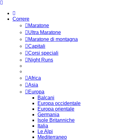
Correre
Maratone
Ultra Maratone
Maratone di montagna
Capitali
Corsi speciali
Night Runs
Africa
Asia
Europa
Balcani
Europa occidentale
Europa orientale
Germania
Isole Britanniche
Italia
Le Alpi
Mediterraneo