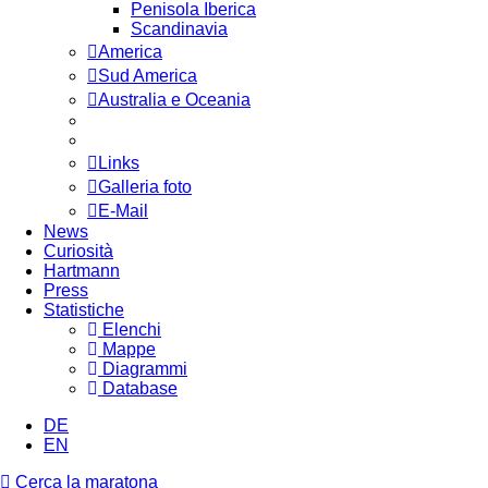
Penisola Iberica
Scandinavia
America
Sud America
Australia e Oceania
Links
Galleria foto
E-Mail
News
Curiosità
Hartmann
Press
Statistiche
Elenchi
Mappe
Diagrammi
Database
DE
EN
Cerca la maratona