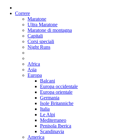
Correre
Maratone
Ultra Maratone
Maratone di montagna
Capitali
Corsi speciali
Night Runs
Africa
Asia
Europa
Balcani
Europa occidentale
Europa orientale
Germania
Isole Britanniche
Italia
Le Alpi
Mediterraneo
Penisola Iberica
Scandinavia
America