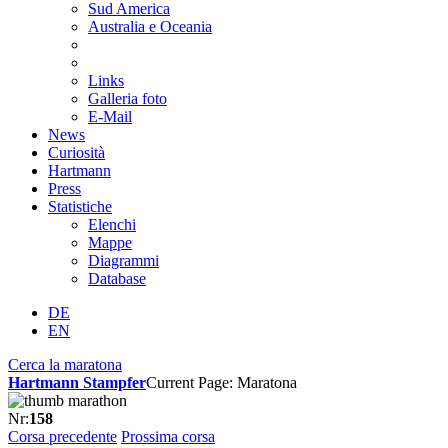
Sud America
Australia e Oceania
Links
Galleria foto
E-Mail
News
Curiosità
Hartmann
Press
Statistiche
Elenchi
Mappe
Diagrammi
Database
DE
EN
Cerca la maratona
Hartmann Stampfer
Current Page: Maratona
Nr:
158
Corsa precedente
Prossima corsa